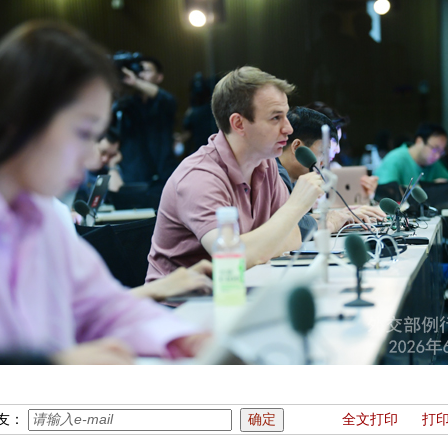
友：
全文打印
打