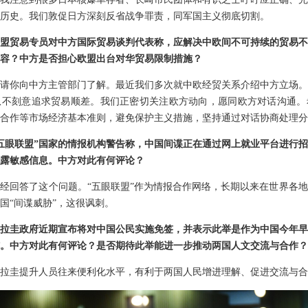
历史。我们敦促日方深刻反省战争罪责，同军国主义彻底切割。
盟贸易专员对中方国际贸易谈判代表称，应解决中欧间不可持续的贸易不
容？中方是否担心欧盟出台对华贸易限制措施？
请你向中方主管部门了解。最近我们多次就中欧经贸关系介绍中方立场。
从不刻意追求贸易顺差。我们正密切关注欧方动向，愿同欧方对话沟通。
合作等市场经济基本准则，避免保护主义措施，坚持通过对话协商处理分
五眼联盟”国家的情报机构警告称，中国间谍正在通过网上就业平台进行
露敏感信息。中方对此有何评论？
经回答了这个问题。“五眼联盟”作为情报合作网络，长期以来在世界各
国“间谍威胁”，这很讽刺。
拉圭政府近期宣布将对中国公民实施免签，并表示此举是作为中国今年早
。中方对此有何评论？是否期待此举能进一步推动两国人文交流与合作？
拉圭提升人员往来便利化水平，有利于两国人民增进理解、促进交流与合