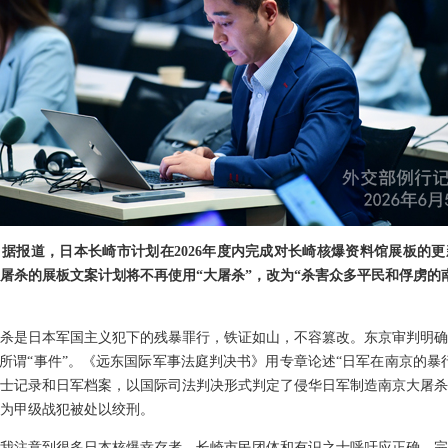
据报道，日本长崎市计划在2026年度内完成对长崎核爆资料馆展板的
屠杀的展板文案计划将不再使用“大屠杀”，改为“杀害众多平民和俘虏的
杀是日本军国主义犯下的残暴罪行，铁证如山，不容篡改。东京审判明确
是所谓“事件”。《远东国际军事法庭判决书》用专章论述“日军在南京的暴
士记录和日军档案，以国际司法判决形式判定了侵华日军制造南京大屠杀
为甲级战犯被处以绞刑。
我注意到很多日本核爆幸存者、长崎市民团体和有识之士呼吁应正确、完