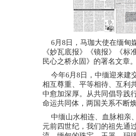
6月8日，马珈大使在缅甸
《妙瓦底报》《镜报》《标
民心之桥永固》的署名文章
今年6月8日，中缅迎来建
相互尊重、平等相待、互利
中愈加深厚。从共同倡导践
命运共同体，两国关系不断
中缅山水相连、血脉相亲
元前四世纪，我们的祖先通
流。缅甸的珠宝、玉器、玛