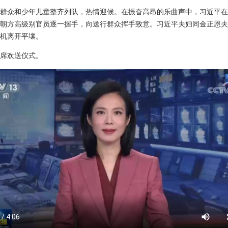
群众和少年儿童整齐列队，热情迎候。在振奋高昂的乐曲声中，习近平在
朝方高级别官员逐一握手，向送行群众挥手致意。习近平夫妇同金正恩夫
机离开平壤。
席欢送仪式。