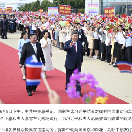
6年6月9日下午，中共中央总书记、国家主席习近平结束对朝鲜的国事访问
金正恩和夫人李雪主到机场送行，为习近平和夫人彭丽媛举行隆重的欢送
平壤各界群众聚集在道路两旁，挥舞中朝两国国旗和鲜花，高呼中朝友好