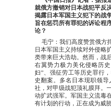
就俄方撤销对日本战犯平反决
揭露日本军国主义犯下的战
旨在惩罚所有罪犯的诉讼程
论？
毛宁：我们高度赞赏俄方
日本军国主义持续对外侵略
类带来巨大浩劫。然而，战
右翼势力极力美化侵略历史
妇”、强征劳工等历史罪行
史翻案。多名日本现职领导
社，对甲级战犯顶礼膜拜。
动扩武强军。军国主义流毒
有计划的行动，正在成为威