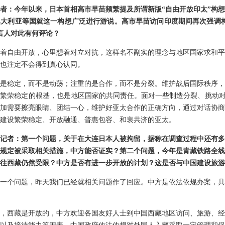
者：今年以来，日本首相高市早苗频繁提及所谓新版“自由开放印太”构
大利亚等国就这一构想广泛进行游说。高市早苗访问印度期间再次强调构
言人对此有何评论？
着自由开放，心里想着对立对抗，这样名不副实的理念与地区国家求和平
也注定不会得到真心认同。
是稳定，而不是动荡；注重的是合作，而不是分裂。维护战后国际秩序，
繁荣稳定的根基，也是地区国家的共同责任。面对一些制造分裂、挑动对
加需要擦亮眼睛、团结一心，维护好亚太合作的正确方向，通过对话协商
建设繁荣稳定、开放融通、普惠包容、和衷共济的亚太。
记者：第一个问题，关于在大连日本人被拘留，据称在调查过程中还有多
规定被采取相关措施，中方能否证实？第二个问题，今年是青藏铁路全线
往西藏仍然受限？中方是否有进一步开放的计划？这是否与中国建设旅游
一个问题，昨天我们已经就相关问题作了回应。中方是依法依规办案，具
，西藏是开放的，中方欢迎各国友好人士到中国西藏地区访问、旅游、经