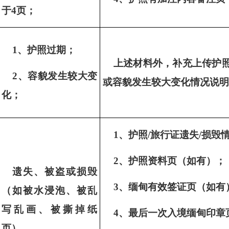
于4页；
1、护照过期；
上述材料外，补充上传护
2、容貌发生较大变
或容貌发生较大变化情况说明
化；
1、护照/旅行证遗失/损毁
2
、护照资料页（如有）；
遗失、被盗或损毁
3
、缅甸有效签证页（如有
（如被水浸泡、被乱
写乱画、被撕掉纸
4
、最后一次入境缅甸印章
页）