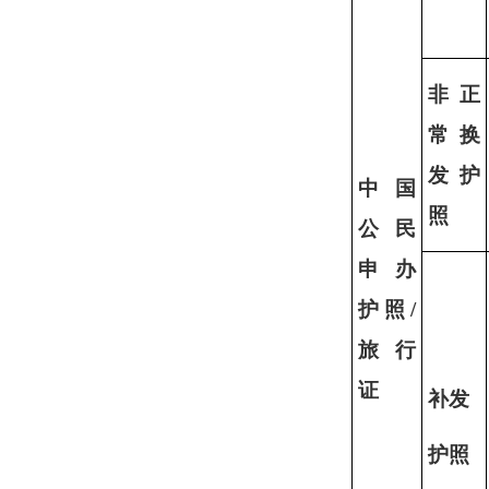
非正
常换
发护
中国
照
公民
申办
护照
/
旅行
证
补发
护照