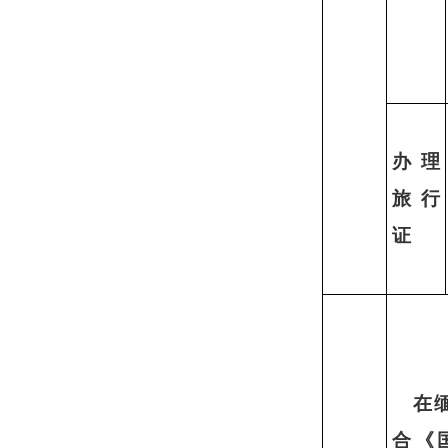
办理
旅行
证
在
合《