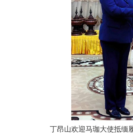
丁昂山欢迎马珈大使抵缅