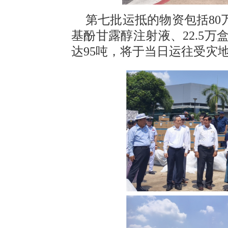
第七批运抵的物资包括80
基酚甘露醇注射液、22.5万
达95吨，将于当日运往受灾