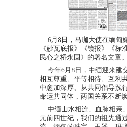
6月8日，马珈大使在缅甸
《妙瓦底报》《镜报》《标
民心之桥永固》的署名文章
今年6月8日，中缅迎来建
相互尊重、平等相待、互利
中愈加深厚。从共同倡导践
命运共同体，两国关系不断
中缅山水相连、血脉相亲
元前四世纪，我们的祖先通
流。缅甸的珠宝、玉器、玛