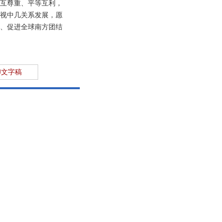
互尊重、平等互利，
视中几关系发展，愿
、促进全球南方团结
印文字稿