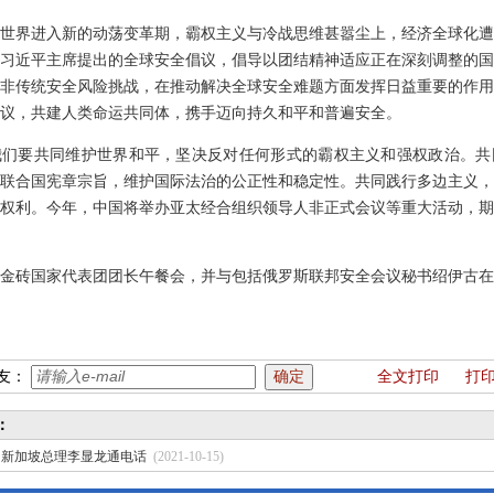
世界进入新的动荡变革期，霸权主义与冷战思维甚嚣尘上，经济全球化遭
习近平主席提出的全球安全倡议，倡导以团结精神适应正在深刻调整的国
非传统安全风险挑战，在推动解决全球安全难题方面发挥日益重要的作用
议，共建人类命运共同体，携手迈向持久和平和普遍安全。
我们要共同维护世界和平，坚决反对任何形式的霸权主义和强权政治。共
联合国宪章宗旨，维护国际法治的公正性和稳定性。共同践行多边主义，
权利。今年，中国将举办亚太经合组织领导人非正式会议等重大活动，期
金砖国家代表团团长午餐会，并与包括俄罗斯联邦安全会议秘书绍伊古在
友：
全文打印
打
：
同新加坡总理李显龙通电话
(2021-10-15)