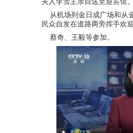
夫人李雪主亲自送至迎宾馆
从机场到金日成广场和从
民众自发在道路两旁挥手欢
蔡奇、王毅等参加。