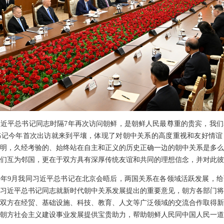
近平总书记同志时隔7年再次访问朝鲜，是朝鲜人民最尊重的贵宾，我们
书记今年首次出访就来到平壤，体现了对朝中关系的高度重视和友好情谊
明，久经考验的、始终站在自主和正义的历史正确一边的朝中关系是多么
们互为邻国，更在于双方具有深厚传统友谊和共同的理想信念，并对此彼
年9月我同习近平总书记在北京会晤后，两国关系在各领域活跃发展，给
习近平总书记同志就新时代朝中关系发展提出的重要意见，朝方各部门将
双方在经贸、基础设施、科技、教育、人文等广泛领域的交流合作取得新
朝方社会主义建设事业发展提供宝贵助力，帮助朝鲜人民同中国人民一道