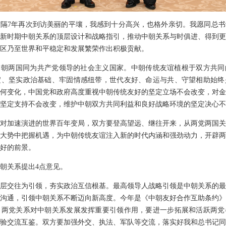
隔7年再次到访美丽的平壤，我感到十分高兴，也格外亲切。我愿同总书
新时期中朝关系的顶层设计和战略指引，推动中朝关系与时俱进、得到更
区乃至世界和平稳定和发展繁荣作出积极贡献。
中朝两国同为共产党领导的社会主义国家。中朝传统友谊植根于双方共同
淀、坚实政治基础、牢固情感纽带，世代友好、命运与共、守望相助始终
何变化，中国党和政府高度重视中朝传统友好的坚定立场不会改变，对金
坚定支持不会改变，维护中朝双方共同利益和良好战略环境的坚定决心不
对加速演进的世界百年变局，双方要登高望远、继往开来，从两党两国关
大势中把握机遇，为中朝传统友谊注入新的时代内涵和强劲动力，开辟两
好的前景。
朝关系提出4点意见。
层交往为引领，夯实政治互信根基。最高领导人战略引领是中朝关系的最
沟通，引领中朝关系不断迈向新高度。今年是《中朝友好合作互助条约》
。两党关系对中朝关系发展发挥重要引领作用，要进一步拓展和活跃两党
验交流互鉴。双方要加强外交、执法、军队等交流，落实好我和总书记同