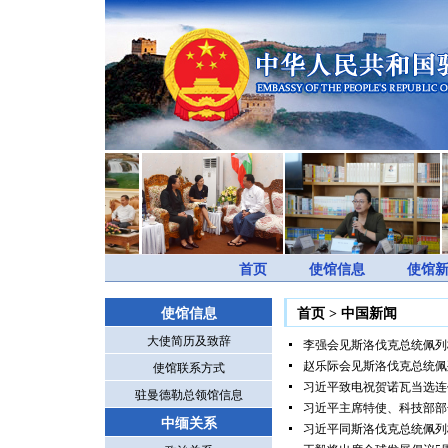
首页
使馆信息
使馆
使馆信息
首页
>
中国新闻
大使简历及致辞
李强会见斯洛伐克总统佩列
赵乐际会见斯洛伐克总统佩
使馆联系方式
习近平致电祝贺诺瓦当选连
驻曼德勒总领馆信息
习近平主席特使、科技部部长
中缅关系
习近平同斯洛伐克总统佩列