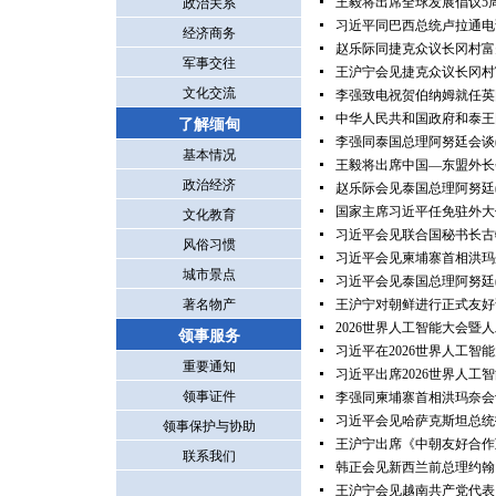
王毅将出席全球发展倡议5
政治关系
习近平同巴西总统卢拉通电
经济商务
赵乐际同捷克众议长冈村富
军事交往
王沪宁会见捷克众议长冈村
文化交流
李强致电祝贺伯纳姆就任英
中华人民共和国政府和泰王国
了解缅甸
李强同泰国总理阿努廷会谈
基本情况
王毅将出席中国—东盟外长会
政治经济
赵乐际会见泰国总理阿努廷
国家主席习近平任免驻外大
文化教育
习近平会见联合国秘书长古
风俗习惯
习近平会见柬埔寨首相洪玛
城市景点
习近平会见泰国总理阿努廷
著名物产
王沪宁对朝鲜进行正式友好
2026世界人工智能大会暨人
领事服务
习近平在2026世界人工智能
重要通知
习近平出席2026世界人工智
领事证件
李强同柬埔寨首相洪玛奈会
习近平会见哈萨克斯坦总统
领事保护与协助
王沪宁出席《中朝友好合作互
联系我们
韩正会见新西兰前总理约翰
王沪宁会见越南共产党代表